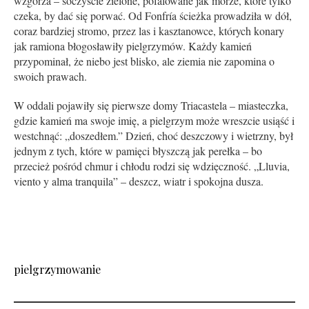
wzgórza – soczyście zielone, pofalowane jak morze, które tylko
czeka, by dać się porwać. Od Fonfría ścieżka prowadziła w dół,
coraz bardziej stromo, przez las i kasztanowce, których konary
jak ramiona błogosławiły pielgrzymów. Każdy kamień
przypominał, że niebo jest blisko, ale ziemia nie zapomina o
swoich prawach.
W oddali pojawiły się pierwsze domy Triacastela – miasteczka,
gdzie kamień ma swoje imię, a pielgrzym może wreszcie usiąść i
westchnąć: „doszedłem.” Dzień, choć deszczowy i wietrzny, był
jednym z tych, które w pamięci błyszczą jak perełka – bo
przecież pośród chmur i chłodu rodzi się wdzięczność. „Lluvia,
viento y alma tranquila” – deszcz, wiatr i spokojna dusza.
pielgrzymowanie