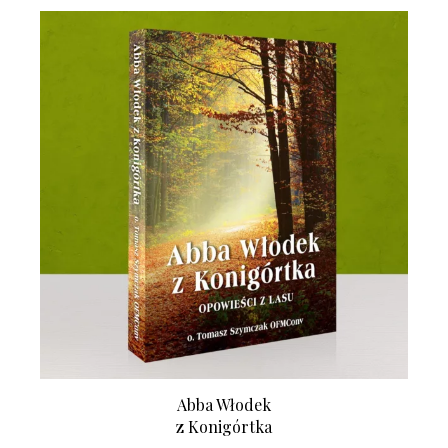
Abba Włodek
z Konigórtka