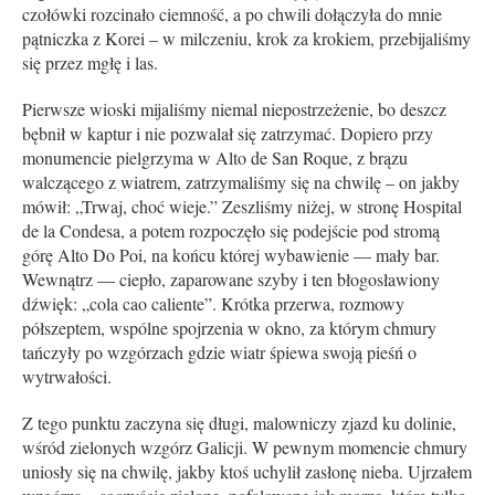
czołówki rozcinało ciemność, a po chwili dołączyła do mnie
pątniczka z Korei – w milczeniu, krok za krokiem, przebijaliśmy
się przez mgłę i las.
Pierwsze wioski mijaliśmy niemal niepostrzeżenie, bo deszcz
bębnił w kaptur i nie pozwalał się zatrzymać. Dopiero przy
monumencie pielgrzyma w Alto de San Roque, z brązu
walczącego z wiatrem, zatrzymaliśmy się na chwilę – on jakby
mówił: „Trwaj, choć wieje.” Zeszliśmy niżej, w stronę Hospital
de la Condesa, a potem rozpoczęło się podejście pod stromą
górę Alto Do Poi, na końcu której wybawienie — mały bar.
Wewnątrz — ciepło, zaparowane szyby i ten błogosławiony
dźwięk: „cola cao caliente”. Krótka przerwa, rozmowy
półszeptem, wspólne spojrzenia w okno, za którym chmury
tańczyły po wzgórzach gdzie wiatr śpiewa swoją pieśń o
wytrwałości.
Z tego punktu zaczyna się długi, malowniczy zjazd ku dolinie,
wśród zielonych wzgórz Galicji. W pewnym momencie chmury
uniosły się na chwilę, jakby ktoś uchylił zasłonę nieba. Ujrzałem