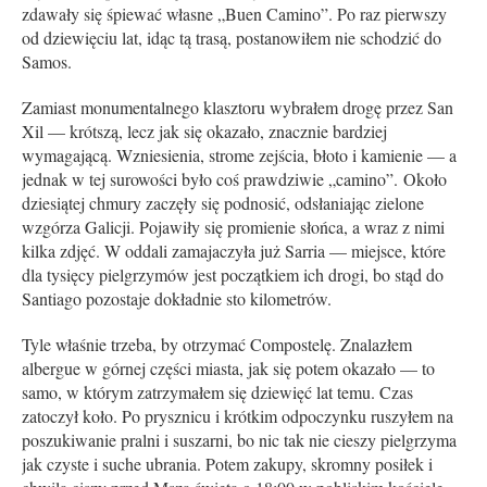
zdawały się śpiewać własne „Buen Camino”. Po raz pierwszy
od dziewięciu lat, idąc tą trasą, postanowiłem nie schodzić do
Samos.
Zamiast monumentalnego klasztoru wybrałem drogę przez San
Xil — krótszą, lecz jak się okazało, znacznie bardziej
wymagającą. Wzniesienia, strome zejścia, błoto i kamienie — a
jednak w tej surowości było coś prawdziwie „camino”. Około
dziesiątej chmury zaczęły się podnosić, odsłaniając zielone
wzgórza Galicji. Pojawiły się promienie słońca, a wraz z nimi
kilka zdjęć. W oddali zamajaczyła już Sarria — miejsce, które
dla tysięcy pielgrzymów jest początkiem ich drogi, bo stąd do
Santiago pozostaje dokładnie sto kilometrów.
Tyle właśnie trzeba, by otrzymać Compostelę. Znalazłem
albergue w górnej części miasta, jak się potem okazało — to
samo, w którym zatrzymałem się dziewięć lat temu. Czas
zatoczył koło. Po prysznicu i krótkim odpoczynku ruszyłem na
poszukiwanie pralni i suszarni, bo nic tak nie cieszy pielgrzyma
jak czyste i suche ubrania. Potem zakupy, skromny posiłek i