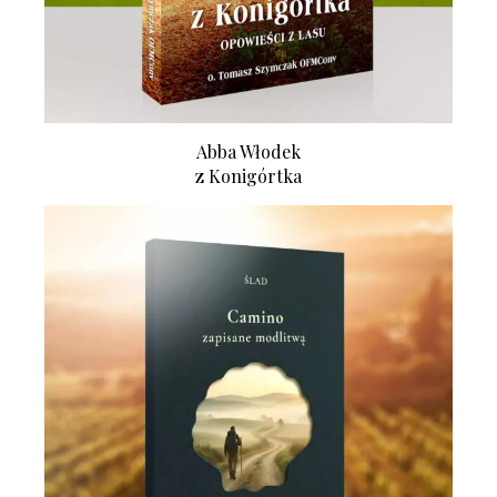
Abba Włodek
z Konigórtka