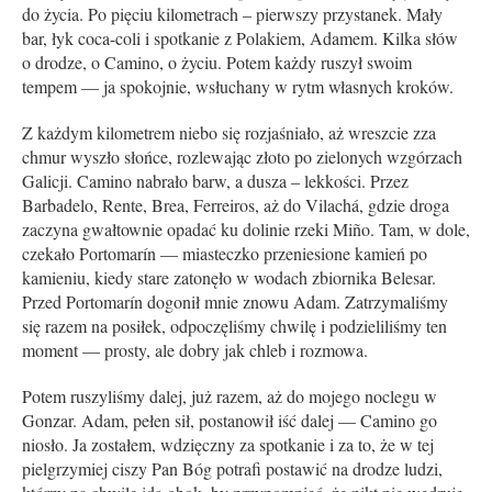
do życia. Po pięciu kilometrach – pierwszy przystanek. Mały
bar, łyk coca-coli i spotkanie z Polakiem, Adamem. Kilka słów
o drodze, o Camino, o życiu. Potem każdy ruszył swoim
tempem — ja spokojnie, wsłuchany w rytm własnych kroków.
Z każdym kilometrem niebo się rozjaśniało, aż wreszcie zza
chmur wyszło słońce, rozlewając złoto po zielonych wzgórzach
Galicji. Camino nabrało barw, a dusza – lekkości. Przez
Barbadelo, Rente, Brea, Ferreiros, aż do Vilachá, gdzie droga
zaczyna gwałtownie opadać ku dolinie rzeki Miño. Tam, w dole,
czekało Portomarín — miasteczko przeniesione kamień po
kamieniu, kiedy stare zatonęło w wodach zbiornika Belesar.
Przed Portomarín dogonił mnie znowu Adam. Zatrzymaliśmy
się razem na posiłek, odpoczęliśmy chwilę i podzieliliśmy ten
moment — prosty, ale dobry jak chleb i rozmowa.
Potem ruszyliśmy dalej, już razem, aż do mojego noclegu w
Gonzar. Adam, pełen sił, postanowił iść dalej — Camino go
niosło. Ja zostałem, wdzięczny za spotkanie i za to, że w tej
pielgrzymiej ciszy Pan Bóg potrafi postawić na drodze ludzi,