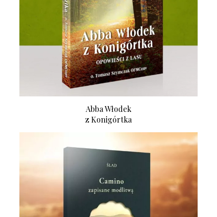
Abba Włodek
z Konigórtka