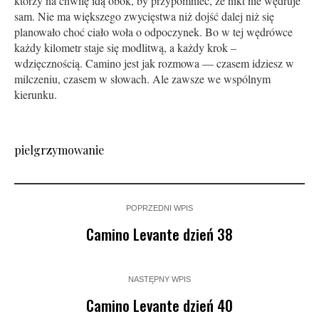
którzy na chwilę idą obok, by przypomnieć, że nikt nie wędruje
sam. Nie ma większego zwycięstwa niż dojść dalej niż się
planowało choć ciało woła o odpoczynek. Bo w tej wędrówce
każdy kilometr staje się modlitwą, a każdy krok –
wdzięcznością. Camino jest jak rozmowa — czasem idziesz w
milczeniu, czasem w słowach. Ale zawsze we wspólnym
kierunku.
pielgrzymowanie
POPRZEDNI WPIS
Camino Levante dzień 38
NASTĘPNY WPIS
Camino Levante dzień 40