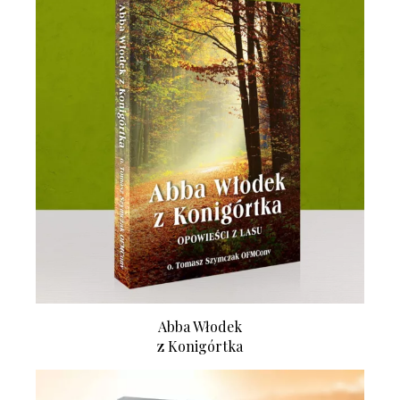
Abba Włodek
z Konigórtka