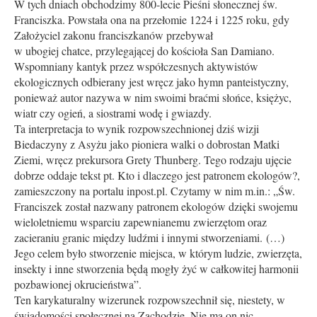
W tych dniach obchodzimy 800-lecie Pieśni słonecznej św.
Franciszka. Powstała ona na przełomie 1224 i 1225 roku, gdy
Założyciel zakonu franciszkanów przebywał
w ubogiej chatce, przylegającej do kościoła San Damiano.
Wspomniany kantyk przez współczesnych aktywistów
ekologicznych odbierany jest wręcz jako hymn panteistyczny,
ponieważ autor nazywa w nim swoimi braćmi słońce, księżyc,
wiatr czy ogień, a siostrami wodę i gwiazdy.
Ta interpretacja to wynik rozpowszechnionej dziś wizji
Biedaczyny z Asyżu jako pioniera walki o dobrostan Matki
Ziemi, wręcz prekursora Grety Thunberg. Tego rodzaju ujęcie
dobrze oddaje tekst pt. Kto i dlaczego jest patronem ekologów?,
zamieszczony na portalu inpost.pl. Czytamy w nim m.in.: „Św.
Franciszek został nazwany patronem ekologów dzięki swojemu
wieloletniemu wsparciu zapewnianemu zwierzętom oraz
zacieraniu granic między ludźmi i innymi stworzeniami. (…)
Jego celem było stworzenie miejsca, w którym ludzie, zwierzęta,
insekty i inne stworzenia będą mogły żyć w całkowitej harmonii
pozbawionej okrucieństwa”.
Ten karykaturalny wizerunek rozpowszechnił się, niestety, w
świadomości społecznej na Zachodzie. Nie ma on nic