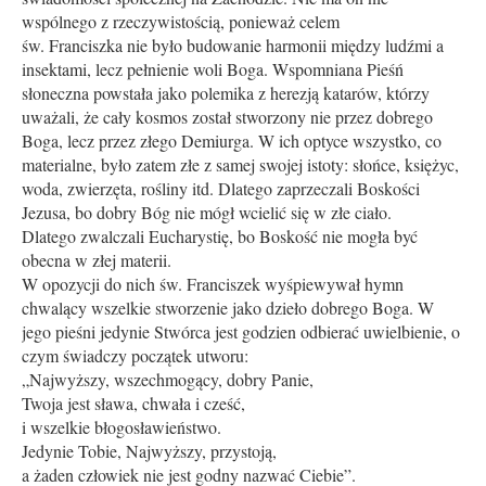
wspólnego z rzeczywistością, ponieważ celem
św. Franciszka nie było budowanie harmonii między ludźmi a
insektami, lecz pełnienie woli Boga. Wspomniana Pieśń
słoneczna powstała jako polemika z herezją katarów, którzy
uważali, że cały kosmos został stworzony nie przez dobrego
Boga, lecz przez złego Demiurga. W ich optyce wszystko, co
materialne, było zatem złe z samej swojej istoty: słońce, księżyc,
woda, zwierzęta, rośliny itd. Dlatego zaprzeczali Boskości
Jezusa, bo dobry Bóg nie mógł wcielić się w złe ciało.
Dlatego zwalczali Eucharystię, bo Boskość nie mogła być
obecna w złej materii.
W opozycji do nich św. Franciszek wyśpiewywał hymn
chwalący wszelkie stworzenie jako dzieło dobrego Boga. W
jego pieśni jedynie Stwórca jest godzien odbierać uwielbienie, o
czym świadczy początek utworu:
„Najwyższy, wszechmogący, do­bry Panie,
Twoja jest sława, chwała i cześć,
i wszelkie błogosławieństwo.
Jedynie Tobie, Najwyższy, przystoją,
a żaden człowiek nie jest godny nazwać Ciebie”.