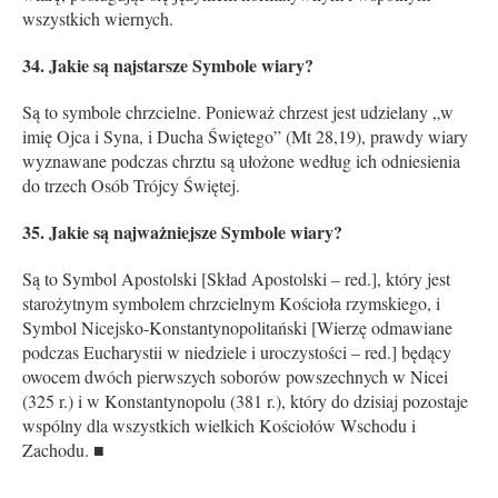
wszystkich wiernych.
34. Jakie są najstarsze Symbole wiary?
Są to symbole chrzcielne. Ponieważ chrzest jest udzielany „w
imię Ojca i Syna, i Ducha Świętego” (Mt 28,19), prawdy wiary
wyznawane podczas chrztu są ułożone według ich odniesienia
do trzech Osób Trójcy Świętej.
35. Jakie są najważniejsze Symbole wiary?
Są to Symbol Apostolski [Skład Apostolski – red.], który jest
starożytnym symbolem chrzcielnym Kościoła rzymskiego, i
Symbol Nicejsko-Konstantynopolitański [Wierzę odmawiane
podczas Eucharystii w niedziele i uroczystości – red.] będący
owocem dwóch pierwszych soborów powszechnych w Nicei
(325 r.) i w Konstantynopolu (381 r.), który do dzisiaj pozostaje
wspólny dla wszystkich wielkich Kościołów Wschodu i
Zachodu. ■