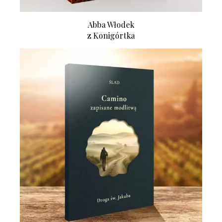
Abba Włodek
z Konigórtka