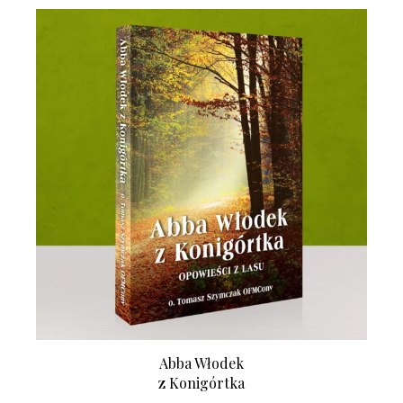
Abba Włodek
z Konigórtka