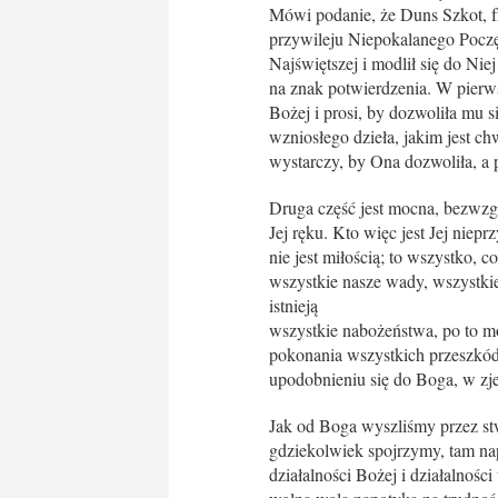
Mówi podanie, że Duns Szkot, fr
przywileju Niepokalanego Poczęc
Najświętszej i modlił się do Ni
na znak potwierdzenia. W pierws
Bożej i prosi, by dozwoliła mu s
wzniosłego dzieła, jakim jest ch
wystarczy, by Ona dozwoliła, a
Druga część jest mocna, bezwzgl
Jej ręku. Kto więc jest Jej niep
nie jest miłością; to wszystko,
wszystkie nasze wady, wszystki
istnieją
wszystkie nabożeństwa, po to m
pokonania wszystkich przeszkó
upodobnieniu się do Boga, w zj
Jak od Boga wyszliśmy przez st
gdziekolwiek spojrzymy, tam na
działalności Bożej i działalności