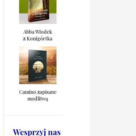
Abba Włodek
z Konigórtka
Camino zapisane
modlitwą
Wesprzyj nas