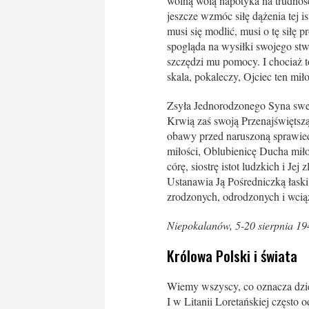
wolną wolą napotyka na trudnośc
jeszcze wzmóc siłę dążenia tej is
musi się modlić, musi o tę siłę p
spogląda na wysiłki swojego stwo
szczędzi mu pomocy. I chociaż to
skala, pokaleczy, Ojciec ten mił
Zsyła Jednorodzonego Syna sweg
Krwią zaś swoją Przenajświętszą
obawy przed naruszoną sprawiedl
miłości, Oblubienicę Ducha miło
córę, siostrę istot ludzkich i J
Ustanawia Ją Pośredniczką łaski
zrodzonych, odrodzonych i wcią
Niepokalanów, 5-20 sierpnia 194
Królowa Polski i świata
Wiemy wszyscy, co oznacza dzień 
I w Litanii Loretańskiej częst