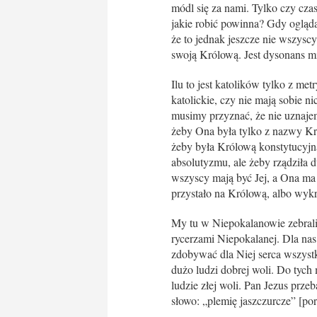
módl się za nami. Tylko czy cza
jakie robić powinna? Gdy ogląd
że to jednak jeszcze nie wszysc
swoją Królową. Jest dysonans m
Ilu to jest katolików tylko z met
katolickie, czy nie mają sobie n
musimy przyznać, że nie uznaje
żeby Ona była tylko z nazwy Kr
żeby była Królową konstytucyjną,
absolutyzmu, ale żeby rządziła d
wszyscy mają być Jej, a Ona ma
przystało na Królową, albo wykr
My tu w Niepokalanowie zebraliśm
rycerzami Niepokalanej. Dla nas
zdobywać dla Niej serca wszystki
dużo ludzi dobrej woli. Do tych
ludzie złej woli. Pan Jezus prze
słowo: „plemię jaszczurcze” [por