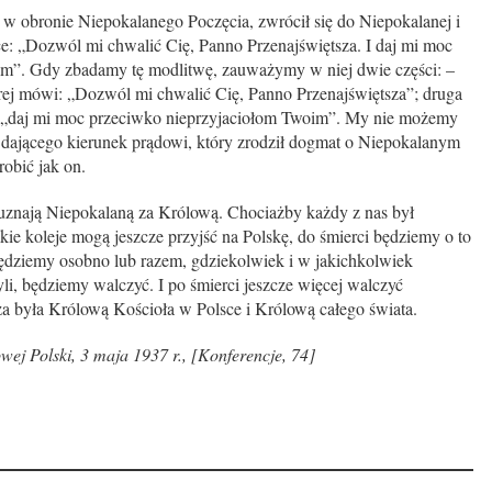
 w obronie Niepokalanego Poczęcia, zwrócił się do Niepokalanej i
rce: „Dozwól mi chwalić Cię, Panno Przenajświętsza. I daj mi moc
im”. Gdy zbadamy tę modlitwę, zauważymy w niej dwie części: –
rej mówi: „Dozwól mi chwalić Cię, Panno Przenajświętsza”; druga
i: „daj mi moc przeciwko nieprzyjaciołom Twoim”. My nie możemy
a dającego kierunek prądowi, który zrodził dogmat o Niepokalanym
obić jak on.
znają Niepokalaną za Królową. Chociażby każdy z nas był
kie koleje mogą jeszcze przyjść na Polskę, do śmierci będziemy o to
będziemy osobno lub razem, gdziekolwiek i w jakichkolwiek
i, będziemy walczyć. I po śmierci jeszcze więcej walczyć
a była Królową Kościoła w Polsce i Królową całego świata.
ej Polski, 3 maja 1937 r., [Konferencje, 74]