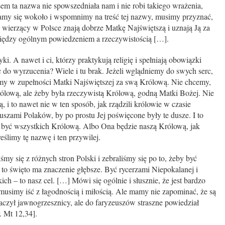
sem ta nazwa nie spowszedniała nam i nie robi takiego wrażenia,
amy się wokoło i wspomnimy na treść tej nazwy, musimy przyznać,
y wierzący w Polsce znają dobrze Matkę Najświętszą i uznają Ją za
iędzy ogólnym powiedzeniem a rzeczywistością […].
ryki. A nawet i ci, którzy praktykują religię i spełniają obowiązki
ic do wyrzucenia? Wiele i tu brak. Jeżeli wglądniemy do swych serc,
my w zupełności Matki Najświętszej za swą Królową. Nie chcemy,
ólową, ale żeby była rzeczywistą Królową, godną Matki Bożej. Nie
 i to nawet nie w ten sposób, jak rządzili królowie w czasie
uszami Polaków, by po prostu Jej poświęcone były te dusze. I to
 być wszystkich Królową. Albo Ona będzie naszą Królową, jak
eślimy tę nazwę i ten przywilej.
y się z różnych stron Polski i zebraliśmy się po to, żeby być
 to święto ma znaczenie głębsze. Być rycerzami Niepokalanej i
ch – to nasz cel. […] Mówi się ogólnie i słusznie, że jest bardzo
 musimy iść z łagodnością i miłością. Ale mamy nie zapominać, że są
baczył jawnogrzesznicy, ale do faryzeuszów straszne powiedział
. Mt 12,34].