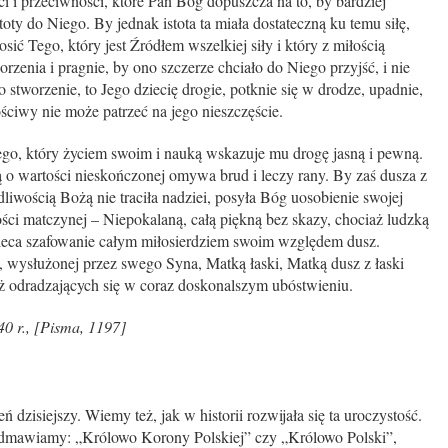
i i przeciwności, które Pan Bóg dopuszcza na to, by bardziej
toty do Niego. By jednak istota ta miała dostateczną ku temu siłę,
rosić Tego, który jest Źródłem wszelkiej siły i który z miłością
rzenia i pragnie, by ono szczerze chciało do Niego przyjść, i nie
 stworzenie, to Jego dziecię drogie, potknie się w drodze, upadnie,
ościwy nie może patrzeć na jego nieszczęście.
o, który życiem swoim i nauką wskazuje mu drogę jasną i pewną.
 o wartości nieskończonej omywa brud i leczy rany. By zaś dusza z
iwością Bożą nie traciła nadziei, posyła Bóg uosobienie swojej
ści matczynej – Niepokalaną, całą piękną bez skazy, chociaż ludzką
ej zleca szafowanie całym miłosierdziem swoim względem dusz.
, wysłużonej przez swego Syna, Matką łaski, Matką dusz z łaski
ż odradzających się w coraz doskonalszym ubóstwieniu.
0 r., [Pisma, 1197]
dzisiejszy. Wiemy też, jak w historii rozwijała się ta uroczystość.
o odmawiamy: „Królowo Korony Polskiej” czy „Królowo Polski”,