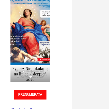
Rycerz Niepokalanej
Rycerz Niepokalanej
na lipiec - sierpień
lipiec-sierpień 2026
2026
PRENUMERATA