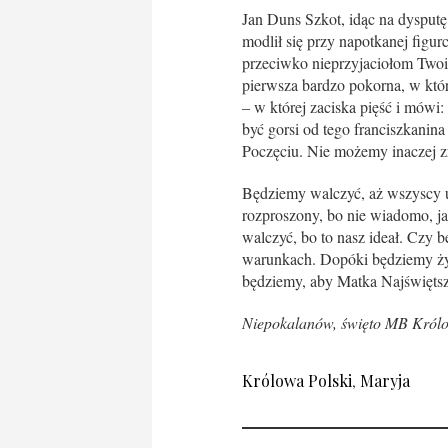
Jan Duns Szkot, idąc na dysputę
modlił się przy napotkanej figu
przeciwko nieprzyjaciołom Two
pierwsza bardzo pokorna, w któ
– w której zaciska pięść i mów
być gorsi od tego franciszkanin
Poczęciu. Nie możemy inaczej zr
Będziemy walczyć, aż wszyscy u
rozproszony, bo nie wiadomo, ja
walczyć, bo to nasz ideał. Czy 
warunkach. Dopóki będziemy żyl
będziemy, aby Matka Najświętsz
Niepokalanów, święto MB Królow
Królowa Polski
,
Maryja