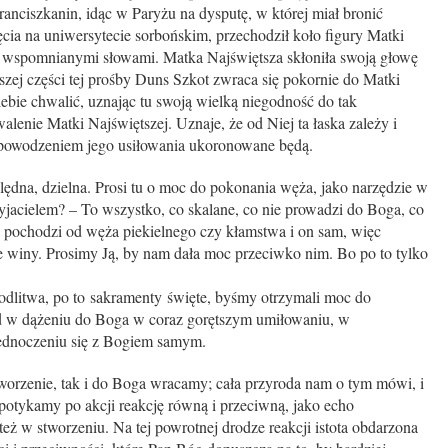
anciszkanin, idąc w Paryżu na dysputę, w której miał bronić
ia na uniwersytecie sorbońskim, przechodził koło figury Matki
ej wspomnianymi słowami. Matka Najświętsza skłoniła swoją głowę
zej części tej prośby Duns Szkot zwraca się pokornie do Matki
iebie chwalić, uznając tu swoją wielką niegodność do tak
walenie Matki Najświętszej. Uznaje, że od Niej ta łaska zależy i
 powodzeniem jego usiłowania ukoronowane będą.
ędna, dzielna. Prosi tu o moc do pokonania węża, jako narzędzie w
rzyjacielem? – To wszystko, co skalane, co nie prowadzi do Boga, co
 co pochodzi od węża piekielnego czy kłamstwa i on sam, więc
e winy. Prosimy Ją, by nam dała moc przeciwko nim. Bo po to tylko
odlitwa, po to sakramenty święte, byśmy otrzymali moc do
d w dążeniu do Boga w coraz gorętszym umiłowaniu, w
ednoczeniu się z Bogiem samym.
worzenie, tak i do Boga wracamy; cała przyroda nam o tym mówi, i
potykamy po akcji reakcję równą i przeciwną, jako echo
 też w stworzeniu. Na tej powrotnej drodze reakcji istota obdarzona