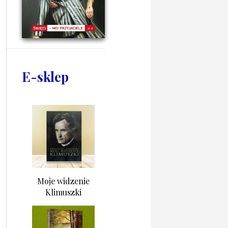
E-sklep
Moje widzenie
Klimuszki