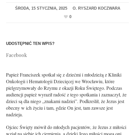
ŚRODA, 15 STYCZNIA, 2025
0
UDOSTĘPNIĆ TEN WPIS?
Facebook
Papież Franciszek spotkał się z dziećmi i młodzieżą z Kliniki
Onkologii i Hematologii Dziecięcej we Wrocławiu, które
pielgrzymowały do Rzymu z okazji Roku Świętego. Podczas
audiencji papież wyraził radość z tego spotkania i zaznaczył, że
dzieci są dla niego „znakami nadziei”. Podkreślił, że Jezus jest
obecny w ich życiu i tam, gdzie On jest, tam zawsze jest
nadzieja.
Ojciec Święty mówił do młodych pacjentów, że Jezus z miłości
wziął na siebie ich cierpienia, a dzięki Jego miłości mogą oni