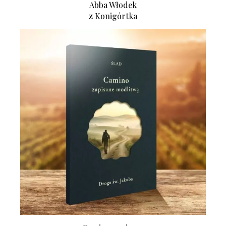
Abba Włodek
z Konigórtka