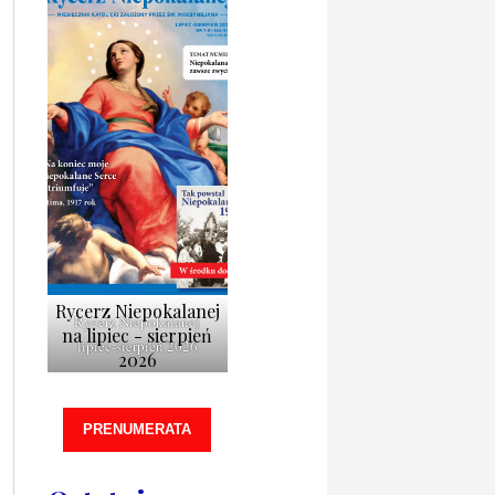
Rycerz Niepokalanej
Rycerz Niepokalanej
na lipiec - sierpień
lipiec-sierpień 2026
2026
PRENUMERATA