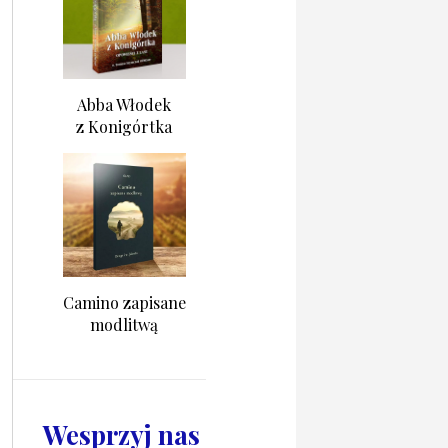
Abba Włodek
z Konigórtka
Camino zapisane
modlitwą
Wesprzyj nas