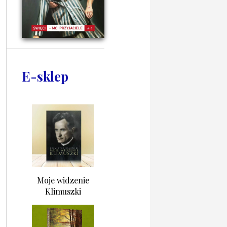
E-sklep
Moje widzenie
Klimuszki