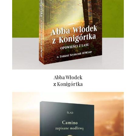
Abba Włodek
z Konigórtka