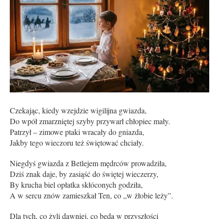
Czekając, kiedy wzejdzie wigilijna gwiazda,
Do wpół zmarzniętej szyby przywarł chłopiec mały.
Patrzył – zimowe ptaki wracały do gniazda,
Jakby tego wieczoru też świętować chciały.
Niegdyś gwiazda z Betlejem mędrców prowadziła,
Dziś znak daje, by zasiąść do świętej wieczerzy,
By krucha biel opłatka skłóconych godziła,
A w sercu znów zamieszkał Ten, co „w żłobie leży”.
Dla tych, co żyli dawniej, co będą w przyszłości