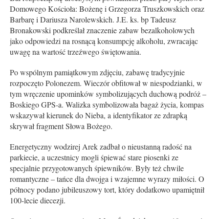
Domowego Kościoła: Bożenę i Grzegorza Truszkowskich oraz
Barbarę i Dariusza Narolewskich. J.E. ks. bp Tadeusz
Bronakowski podkreślał znaczenie zabaw bezalkoholowych
jako odpowiedzi na rosnącą konsumpcję alkoholu, zwracając
uwagę na wartość trzeźwego świętowania.
Po wspólnym pamiątkowym zdjęciu, zabawę tradycyjnie
rozpoczęto Polonezem. Wieczór obfitował w niespodzianki, w
tym wręczenie upominków symbolizujących duchową podróż –
Boskiego GPS-a. Walizka symbolizowała bagaż życia, kompas
wskazywał kierunek do Nieba, a identyfikator ze zdrapką
skrywał fragment Słowa Bożego.
Energetyczny wodzirej Arek zadbał o nieustanną radość na
parkiecie, a uczestnicy mogli śpiewać stare piosenki ze
specjalnie przygotowanych śpiewników. Były też chwile
romantyczne – tańce dla dwojga i wzajemne wyrazy miłości. O
północy podano jubileuszowy tort, który dodatkowo upamiętnił
100-lecie diecezji.