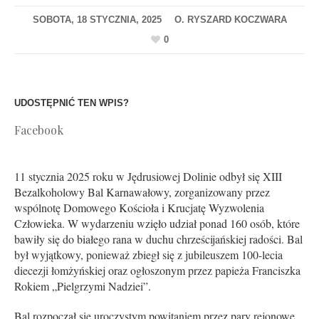
SOBOTA, 18 STYCZNIA, 2025
0
UDOSTĘPNIĆ TEN WPIS?
Facebook
11 stycznia 2025 roku w Jędrusiowej Dolinie odbył się XIII
Bezalkoholowy Bal Karnawałowy, zorganizowany przez
wspólnotę Domowego Kościoła i Krucjatę Wyzwolenia
Człowieka. W wydarzeniu wzięło udział ponad 160 osób, które
bawiły się do białego rana w duchu chrześcijańskiej radości. Bal
był wyjątkowy, ponieważ zbiegł się z jubileuszem 100-lecia
diecezji łomżyńskiej oraz ogłoszonym przez papieża Franciszka
Rokiem „Pielgrzymi Nadziei”.
Bal rozpoczął się uroczystym powitaniem przez pary rejonowe