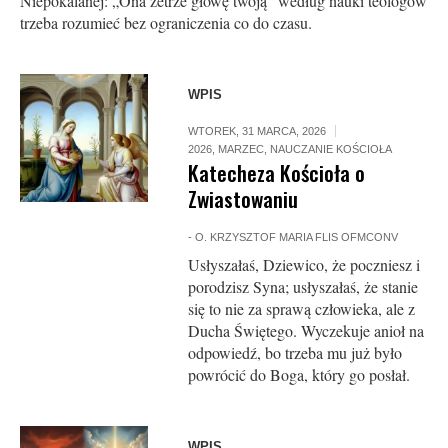
Niepokalanej: „Ona zetrze głowę twoją” według nauki teologów
trzeba rozumieć bez ograniczenia co do czasu.
WPIS
WTOREK, 31 MARCA, 2026
2026
,
MARZEC
,
NAUCZANIE KOŚCIOŁA
Katecheza Kościoła o
Zwiastowaniu
-
O. KRZYSZTOF MARIA FLIS OFMCONV
Usłyszałaś, Dziewico, że poczniesz i
porodzisz Syna; usłyszałaś, że stanie
się to nie za sprawą człowieka, ale z
Ducha Świętego. Wyczekuje anioł na
odpowiedź, bo trzeba mu już było
powrócić do Boga, który go posłał.
WPIS