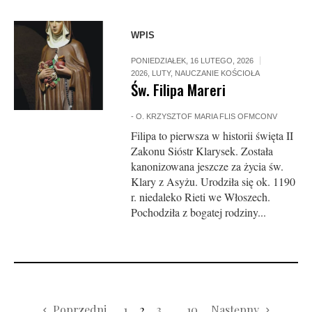
WPIS
PONIEDZIAŁEK, 16 LUTEGO, 2026
2026
,
LUTY
,
NAUCZANIE KOŚCIOŁA
Św. Filipa Mareri
-
O. KRZYSZTOF MARIA FLIS OFMCONV
Filipa to pierwsza w historii święta II
Zakonu Sióstr Klarysek. Została
kanonizowana jeszcze za życia św.
Klary z Asyżu. Urodziła się ok. 1190
r. niedaleko Rieti we Włoszech.
Pochodziła z bogatej rodziny...
Poprzedni
1
2
3
…
10
Następny