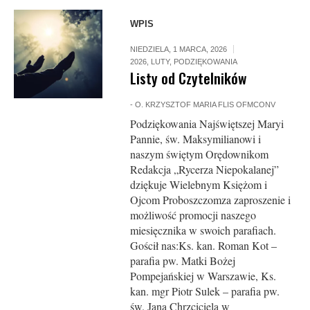
WPIS
NIEDZIELA, 1 MARCA, 2026
2026
,
LUTY
,
PODZIĘKOWANIA
Listy od Czytelników
-
O. KRZYSZTOF MARIA FLIS OFMCONV
Podziękowania Najświętszej Maryi
Pannie, św. Maksymilianowi i
naszym świętym Orędownikom
Redakcja „Rycerza Niepokalanej”
dziękuje Wielebnym Księżom i
Ojcom Proboszczomza zaproszenie i
możliwość promocji naszego
miesięcznika w swoich parafiach.
Gościł nas:Ks. kan. Roman Kot –
parafia pw. Matki Bożej
Pompejańskiej w Warszawie, Ks.
kan. mgr Piotr Sulek – parafia pw.
św. Jana Chrzciciela w