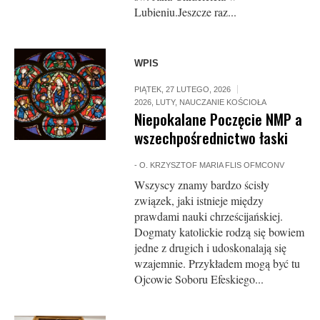
Lubieniu.Jeszcze raz...
WPIS
PIĄTEK, 27 LUTEGO, 2026
2026
,
LUTY
,
NAUCZANIE KOŚCIOŁA
Niepokalane Poczęcie NMP a
wszechpośrednictwo łaski
-
O. KRZYSZTOF MARIA FLIS OFMCONV
Wszyscy znamy bardzo ścisły
związek, jaki istnieje między
prawdami nauki chrześcijańskiej.
Dogmaty katolickie rodzą się bowiem
jedne z drugich i udoskonalają się
wzajemnie. Przykładem mogą być tu
Ojcowie Soboru Efeskiego...