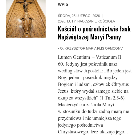
WPIS
ŚRODA, 25 LUTEGO, 2026
2026
,
LUTY
,
NAUCZANIE KOŚCIOŁA
Kościół o pośrednictwie łask
Najświętszej Maryi Panny
-
O. KRZYSZTOF MARIA FLIS OFMCONV
Lumen Gentium – Vaticanum II
60. Jedyny jest pośrednik nasz
według słów Apostoła: „Bo jeden jest
Bóg, jeden i pośrednik między
Bogiem i ludźmi, człowiek Chrystus
Jezus, który wydał samego siebie na
okup za wszystkich” (1 Tm 2,5-6).
Macierzyńska zaś rola Maryi
w stosunku do ludzi żadną miarą nie
przyćmiewa i nie umniejsza tego
jedynego pośrednictwa
Chrystusowego, lecz ukazuje jego...