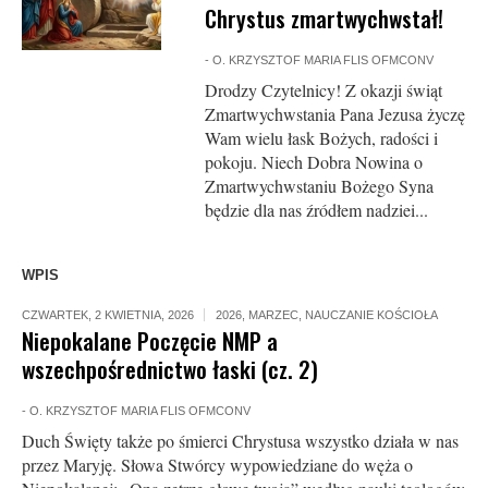
Chrystus zmartwychwstał!
-
O. KRZYSZTOF MARIA FLIS OFMCONV
Drodzy Czytelnicy! Z okazji świąt
Zmartwychwstania Pana Jezusa życzę
Wam wielu łask Bożych, radości i
pokoju. Niech Dobra Nowina o
Zmartwychwstaniu Bożego Syna
będzie dla nas źródłem nadziei...
WPIS
CZWARTEK, 2 KWIETNIA, 2026
2026
,
MARZEC
,
NAUCZANIE KOŚCIOŁA
Niepokalane Poczęcie NMP a
wszechpośrednictwo łaski (cz. 2)
-
O. KRZYSZTOF MARIA FLIS OFMCONV
Duch Święty także po śmierci Chrystusa wszystko działa w nas
przez Maryję. Słowa Stwórcy wypowiedziane do węża o