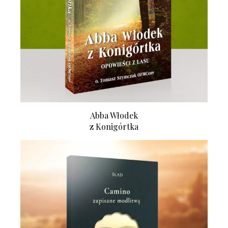
Abba Włodek
z Konigórtka