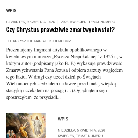
WPIS
CZWARTEK, 9 KWIETNIA, 2026
2026
,
KWIECIEŃ
,
TEMAT NUMERU
Czy Chrystus prawdziwie zmartwychwstał?
-
O. KRZYSZTOF MARIA FLIS OFMCONV
Prezentujemy fragment artykułu opublikowanego w
kwietniowym numerze „Rycerza Niepokalanej” z 1925 r., w
którym autor (podpisany jako B. P.) wykazuje prawdziwość
Zmartwychwstania Pana Jezusa i odpiera zarzuty względem
tego faktu. W drugi czy trzeci dzień po Świętach
Wielkanocnych siedziałem na ławce przed małą, wiejską
stacyjką i czekałem na pociąg (…).Oglądnąłem się i
spostrzegłem, że przysiadł...
WPIS
NIEDZIELA, 5 KWIETNIA, 2026
KWIECIEŃ
,
TEMAT NUMERU