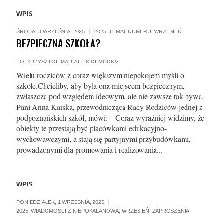
WPIS
ŚRODA, 3 WRZEŚNIA, 2025
2025
,
TEMAT NUMERU
,
WRZESIEŃ
BEZPIECZNA SZKOŁA?
-
O. KRZYSZTOF MARIA FLIS OFMCONV
Wielu rodziców z coraz większym niepokojem myśli o
szkole.Chcieliby, aby była ona miejscem bezpiecznym,
zwłaszcza pod względem ideowym, ale nie zawsze tak bywa.
Pani Anna Karska, przewodnicząca Rady Rodziców jednej z
podpoznańskich szkół, mówi: – Coraz wyraźniej widzimy, że
obiekty te przestają być placówkami edukacyjno-
wychowawczymi, a stają się partyjnymi przybudówkami,
prowadzonymi dla promowania i realizowania...
WPIS
PONIEDZIAŁEK, 1 WRZEŚNIA, 2025
2025
,
WIADOMOŚCI Z NIEPOKALANOWA
,
WRZESIEŃ
,
ZAPROSZENIA