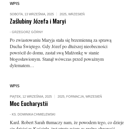
WPIS
SOBOTA, 13 WRZEŚNIA, 2025
2025
,
WRZESIEŃ
Zaślubiny Józefa i Maryi
-
GRZEGORZ GÓRNY
Po zwiastowaniu Maryja stała się brzemienną za sprawą
Ducha Świętego. Gdy Józef po dłuższej nieobecności
powrócił do domu, zastał swą Małżonkę w stanie
błogosławionym. Stanął wówczas przed poważnym
dylematem…
WPIS
PIĄTEK, 12 WRZEŚNIA, 2025
2025
,
FORMACJA
,
WRZESIEŃ
Moc Eucharystii
-
KS. DOMINIKA CHMIELEWSKI
Kard. Robert Sarah tłumaczy nam, że powodem tego, co dzieje
się dzisiaj w Koście­le, jest utrata wiary w realną obecność