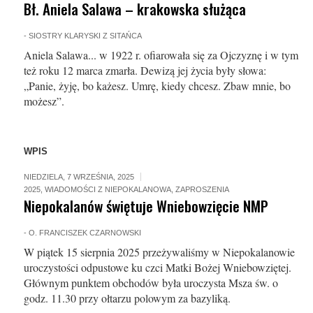
Bł. Aniela Salawa – krakowska służąca
-
SIOSTRY KLARYSKI Z SITAŃCA
Aniela Salawa... w 1922 r. ofiarowała się za Ojczyznę i w tym
też roku 12 marca zmarła. Dewizą jej życia były słowa:
„Panie, żyję, bo każesz. Umrę, kiedy chcesz. Zbaw mnie, bo
możesz”.
WPIS
NIEDZIELA, 7 WRZEŚNIA, 2025
2025
,
WIADOMOŚCI Z NIEPOKALANOWA
,
ZAPROSZENIA
Niepokalanów świętuje Wniebowzięcie NMP
-
O. FRANCISZEK CZARNOWSKI
W piątek 15 sierpnia 2025 przeżywaliśmy w Niepokalanowie
uroczystości odpustowe ku czci Matki Bożej Wniebowziętej.
Głównym punktem obchodów była uroczysta Msza św. o
godz. 11.30 przy ołtarzu polowym za bazyliką.