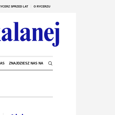
RYCERZ SPRZED LAT
O RYCERZU
NAS
ZNAJDZIESZ NAS NA