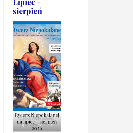
Lipiec -
sierpień
Rycerz Niepokalanej
Rycerz Niepokalanej
na lipiec - sierpień
lipiec-sierpień 2026
2026