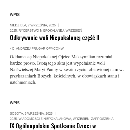
WPIS
NIEDZIELA, 7 WRZEŚNIA, 2025
2025
,
RYCERSTWO NIEPOKALANEJ
,
WRZESIEŃ
Odkrywanie woli Niepokalanej część II
-
O. ANDRZEJ PRUGAR OFMCONW
Oddanie się Niepokalanej Ojciec Maksymilian rozumiał
bardzo prosto. Istotą tego aktu jest wypełnianie woli
Najświętszej Maryi Panny w swoim życiu, objawionej nam w:
przykazaniach Bożych, kościelnych, w obowiązkach stanu i
natchnieniach.
WPIS
SOBOTA, 6 WRZEŚNIA, 2025
2025
,
WIADOMOŚCI Z NIEPOKALANOWA
,
WRZESIEŃ
,
ZAPROSZENIA
IX Ogólnopolskie Spotkanie Dzieci w