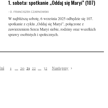
1. sobota: spotkanie „Oddaj się Maryi” (107)
-
O. FRANCISZEK CZARNOWSKI
W najbliższą sobotę, 6 września 2025 odbędzie się 107.
spotkanie z cyklu „Oddaj się Maryi”, połączone z
zawierzeniem Sercu Maryi siebie, rodziny oraz wszelkich
sprawy osobistych i społecznych.
dni
1
…
20
21
22
…
32
Następny