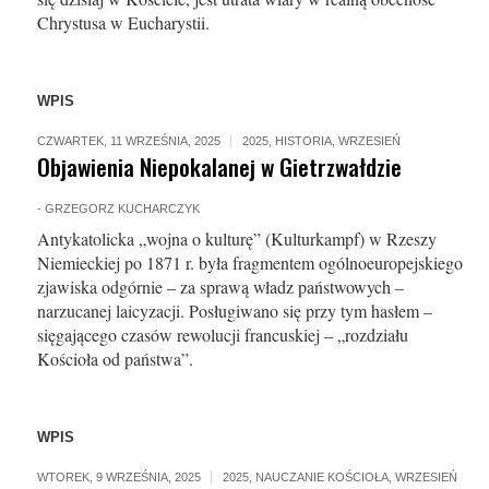
Chrystusa w Eucharystii.
WPIS
CZWARTEK, 11 WRZEŚNIA, 2025
2025
,
HISTORIA
,
WRZESIEŃ
Objawienia Niepokalanej w Gietrzwałdzie
-
GRZEGORZ KUCHARCZYK
Antykatolicka „wojna o kulturę” (Kulturkampf) w Rzeszy
Niemieckiej po 1871 r. była fragmentem ogólnoeuropejskiego
zjawiska odgórnie – za sprawą władz państwowych –
narzucanej laicyzacji. Posługiwano się przy tym hasłem –
sięgającego czasów rewolucji francuskiej – „rozdziału
Kościoła od państwa”.
WPIS
WTOREK, 9 WRZEŚNIA, 2025
2025
,
NAUCZANIE KOŚCIOŁA
,
WRZESIEŃ