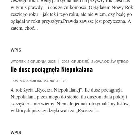
zeszłego roku. Będę patrzył na nie i na przyszły rok. Jest coś
w tym z prawdy – i coś ze znikomości. Oglądałem Nowy Rok
zeszłego roku – jak też i tego roku, ale nie wiem, czy będę go
oglądał w roku przyszłym.Prawda zawsze jest pożyteczna. A
zatem, choć...
WPIS
WTOREK, 2 GRUDNIA, 2025
2025
,
GRUDZIEŃ
,
SŁOWA OD ŚWIĘTEGO
Ile dusz pociągnęła Niepokalana
-
ŚW. MAKSYMILIAN MARIA KOLBE
4. rok życia „Rycerza Niepokalanej”. Ile dusz pociągnęła
Niepokalana przez niego do siebie, ilu duszom dała pokój i
szczęście – nie wiemy. Niemało jednak otrzymaliśmy listów,
w których piszący dziękowali za „Rycerza”...
WPIS