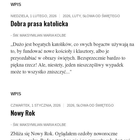
WPIS
NIEDZIELA, 1 LUTEGO, 2026
2026
,
LUTY
,
SŁOWA OD ŚWIĘTEGO
Dobra prasa katolicka
-
ŚW. MAKSYMILIAN MARIA KOLBE
„Dużo jest bogatych katolików, co swych bogactw używają na
to, by fundować nowe kościoły i klasztory, albo je
przyozdabiać w obrazy świętych. Bezsprzecznie bardzo to
piękna rzecz! Ale, niestety, jeden nieszczęśliwy wypadek
może to wszystko zniszczyć..."
WPIS
CZWARTEK, 1 STYCZNIA, 2026
2026
,
SŁOWA OD ŚWIĘTEGO
Nowy Rok
-
ŚW. MAKSYMILIAN MARIA KOLBE
Zbliża się Nowy Rok. Oglądałem ozdoby noworoczne