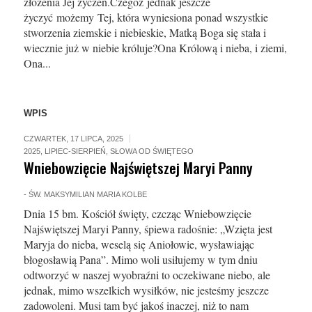
złożenia Jej życzeń.Czegóż jednak jeszcze
życzyć możemy Tej, która wyniesiona ponad wszystkie
stworzenia ziemskie i niebieskie, Matką Boga się stała i
wiecznie już w niebie króluje?Ona Królową i nieba, i ziemi,
Ona...
WPIS
CZWARTEK, 17 LIPCA, 2025
2025
,
LIPIEC-SIERPIEŃ
,
SŁOWA OD ŚWIĘTEGO
Wniebowzięcie Najświętszej Maryi Panny
-
ŚW. MAKSYMILIAN MARIA KOLBE
Dnia 15 bm. Kościół święty, czcząc Wniebowzięcie
Najświętszej Maryi Panny, śpiewa radośnie: „Wzięta jest
Maryja do nieba, weselą się Aniołowie, wysławiając
błogosławią Pana”. Mimo woli usiłujemy w tym dniu
odtworzyć w naszej wyobraźni to oczekiwane niebo, ale
jednak, mimo wszelkich wysiłków, nie jesteśmy jeszcze
zadowoleni. Musi tam być jakoś inaczej, niż to nam