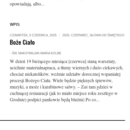
opowiadają, albo...
WPIS
CZWARTEK, 5 CZERWCA, 2025
2025
,
CZERWIEC
,
SŁOWA OD ŚWIĘTEGO
Boże Ciało
-
ŚW. MAKSYMILIAN MARIA KOLBE
W dzień 19 bieżącego miesiąca [czerwca] staną warsztaty,
ucichnie materialnapraca, a tłumy wiernych i dużo ciekawych,
chociaż niekatolików, weźmie udziałw dorocznej wspaniałej
procesji Bożego Ciała. Wiele będzie pięknych śpiewów,
muzyki, a może i karabinowe salwy. – Zaś tam gdzieś w
cuchnącej restauracji (jak to miało miejsce roku zeszłego w
Grodnie) podpici pankowie będą bluźnić.Po co...