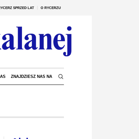
RYCERZ SPRZED LAT
O RYCERZU
NAS
ZNAJDZIESZ NAS NA