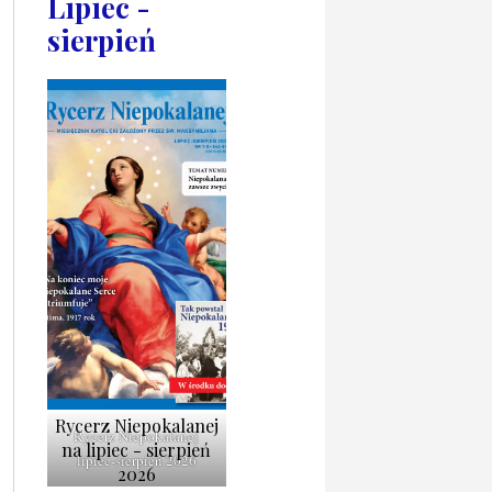
Lipiec -
sierpień
Rycerz Niepokalanej
Rycerz Niepokalanej
na lipiec - sierpień
lipiec-sierpień 2026
2026