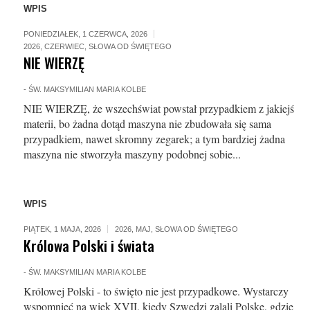
WPIS
PONIEDZIAŁEK, 1 CZERWCA, 2026
2026
,
CZERWIEC
,
SŁOWA OD ŚWIĘTEGO
NIE WIERZĘ
-
ŚW. MAKSYMILIAN MARIA KOLBE
NIE WIERZĘ, że wszechświat powstał przypadkiem z jakiejś
materii, bo żadna dotąd maszyna nie zbudowała się sama
przypadkiem, nawet skromny zegarek; a tym bardziej żadna
maszyna nie stworzyła maszyny podobnej sobie...
WPIS
PIĄTEK, 1 MAJA, 2026
2026
,
MAJ
,
SŁOWA OD ŚWIĘTEGO
Królowa Polski i świata
-
ŚW. MAKSYMILIAN MARIA KOLBE
Królowej Polski - to święto nie jest przypadkowe. Wystarczy
wspomnieć na wiek XVII, kiedy Szwedzi zalali Polskę, gdzie