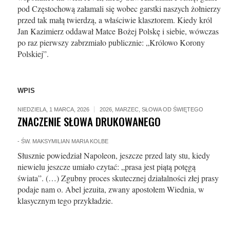
pod Częstochową załamali się wobec garstki naszych żołnierzy
przed tak małą twierdzą, a właściwie klasztorem. Kiedy król
Jan Kazimierz oddawał Matce Bożej Polskę i siebie, wówczas
po raz pierwszy zabrzmiało publicznie: „Królowo Korony
Polskiej”.
WPIS
NIEDZIELA, 1 MARCA, 2026
2026
,
MARZEC
,
SŁOWA OD ŚWIĘTEGO
ZNACZENIE SŁOWA DRUKOWANEGO
-
ŚW. MAKSYMILIAN MARIA KOLBE
Słusznie powiedział Napoleon, jeszcze przed laty stu, kiedy
niewielu jeszcze umiało czytać: „prasa jest piątą potęgą
świata”. (…) Zgubny proces skutecznej działalności złej prasy
podaje nam o. Abel jezuita, zwany apostołem Wiednia, w
klasycznym tego przykładzie.