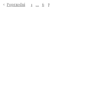
Poprzedni
1
…
6
7