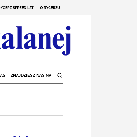
RYCERZ SPRZED LAT
O RYCERZU
NAS
ZNAJDZIESZ NAS NA