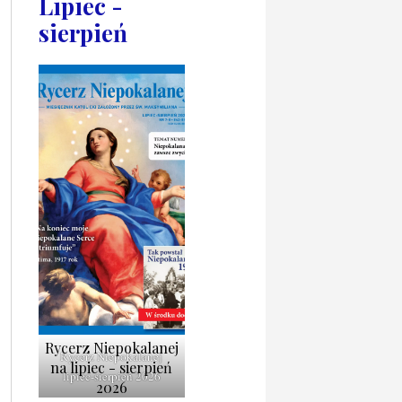
Lipiec -
sierpień
Rycerz Niepokalanej
Rycerz Niepokalanej
na lipiec - sierpień
lipiec-sierpień 2026
2026