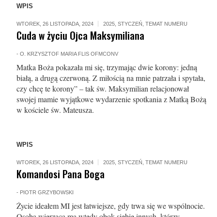
WPIS
WTOREK, 26 LISTOPADA, 2024
2025
,
STYCZEŃ
,
TEMAT NUMERU
Cuda w życiu Ojca Maksymiliana
-
O. KRZYSZTOF MARIA FLIS OFMCONV
Matka Boża pokazała mi się, trzymając dwie korony: jedną
białą, a drugą czerwoną. Z miłością na mnie patrzała i spytała,
czy chcę te korony” – tak św. Maksymilian relacjonował
swojej mamie wyjątkowe wydarzenie spotkania z Matką Bożą
w kościele św. Mateusza.
WPIS
WTOREK, 26 LISTOPADA, 2024
2025
,
STYCZEŃ
,
TEMAT NUMERU
Komandosi Pana Boga
-
PIOTR GRZYBOWSKI
Życie ideałem MI jest łatwiejsze, gdy trwa się we wspólnocie.
Osoba wierząca ma wtedy obok siebie innych, którzy,