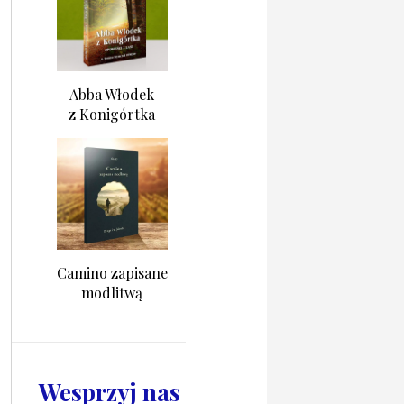
Abba Włodek
z Konigórtka
Camino zapisane
modlitwą
Wesprzyj nas