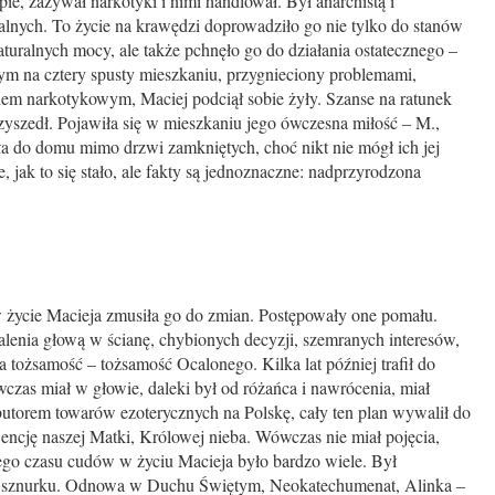
pie, zażywał narkotyki i nimi handlował. Był anarchistą i
nych. To życie na krawędzi doprowadziło go nie tylko do stanów
turalnych mocy, ale także pchnęło go do działania ostatecznego –
m na cztery spusty mieszkaniu, przygnieciony problemami,
giem narkotykowym, Maciej podciął sobie żyły. Szanse na ratunek
rzyszedł. Pojawiła się w mieszkaniu jego ówczesna miłość – M.,
ła do domu mimo drzwi zamkniętych, choć nikt nie mógł ich jej
, jak to się stało, ale fakty są jednoznaczne: nadprzyrodzona
 życie Macieja zmusiła go do zmian. Postępowały one pomału.
alenia głową w ścianę, chybionych decyzji, szemranych interesów,
a tożsamość – tożsamość Ocalonego. Kilka lat później trafił do
czas miał w głowie, daleki był od różańca i nawrócenia, miał
torem towarów ezoterycznych na Polskę, cały ten plan wywalił do
wencję naszej Matki, Królowej nieba. Wówczas nie miał pojęcia,
ego czasu cudów w życiu Macieja było bardzo wiele. Był
o sznurku. Odnowa w Duchu Świętym, Neokatechumenat, Alinka –