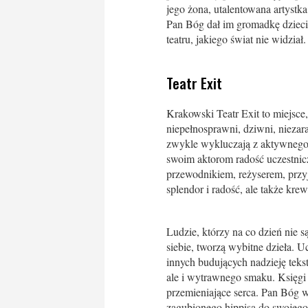
jego żona, utalentowana artystk
Pan Bóg dał im gromadkę dzieci, 
teatru, jakiego świat nie widział.
Teatr Exit
Krakowski Teatr Exit to miejsce,
niepełnosprawni, dziwni, niezar
zwykle wykluczają z aktywnego ż
swoim aktorom radość uczestnic
przewodnikiem, reżyserem, przyj
splendor i radość, ale także krew,
Ludzie, którzy na co dzień nie 
siebie, tworzą wybitne dzieła. U
innych budujących nadzieję teks
ale i wytrawnego smaku. Księgi s
przemieniające serca. Pan Bóg w
zagubionego hippisa do swojego r