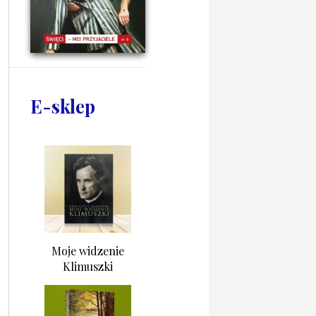
E-sklep
Moje widzenie
Klimuszki