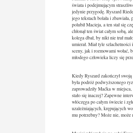
świata i podejmującym straszliwe
jedynie przygodę. Ryszard Riede
jego tekstach bolała i zbawiała, 
polubił Macieja, a ten stał się
chłonął ten świat całym sobą, al
kolega dbał, by nikt nie truł ma
umierał. Miał tyle szlachetnośc
sceny, jak i rozmowami wołać, b
młodego człowieka liczy się prz
Kiedy Ryszard zakończył swoją d
była podróż podwyższonego ryzy
zaprowadziły Maćka w miejsca, z
stało się inaczej? Zapewne inte
włóczęga po całym świecie i zgł
uzależniających, krępujących wol
mu potrzebny? Może nie, może mó