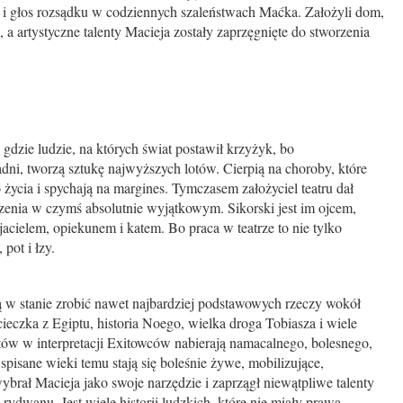
a i głos rozsądku w codziennych szaleństwach Maćka. Założyli dom,
a artystyczne talenty Macieja zostały zaprzęgnięte do stworzenia
 gdzie ludzie, na których świat postawił krzyżyk, bo
adni, tworzą sztukę najwyższych lotów. Cierpią na choroby, które
ycia i spychają na margines. Tymczasem założyciel teatru dał
zenia w czymś absolutnie wyjątkowym. Sikorski jest im ojcem,
acielem, opiekunem i katem. Bo praca w teatrze to nie tylko
 pot i łzy.
są w stanie zrobić nawet najbardziej podstawowych rzeczy wokół
cieczka z Egiptu, historia Noego, wielka droga Tobiasza i wiele
tów w interpretacji Exitowców nabierają namacalnego, bolesnego,
pisane wieki temu stają się boleśnie żywe, mobilizujące,
ybrał Macieja jako swoje narzędzie i zaprzągł niewątpliwe talenty
ydwanu. Jest wiele historii ludzkich, które nie miały prawa