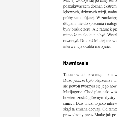
Maciej włóczył się po całej Euro
poszukiwaczem doznań ekstremal
lękowych, dziwnych wizji, nadna
próby samobójczej. W zamknięty
długami nie do spłacenia i nało
były bliskie zeru. Ale ratunek p
mimo że miało jej nie być. Wesz
otworzyć. Do dziś Maciej nie wie
interwencja ocaliła mu życie.
Nawrócenie
Ta cudowna interwencja nieba w
Dużo jeszcze było błądzenia i w
ale powoli tworzyła się jego now
Medjugorje. Choć plan, jaki wów
bowiem zostać głównym dystrybu
śmieci. Dziś widzi to jako inter
skąd ta zmiana decyzji. Od tamt
prowadzony przez Matkę jak p