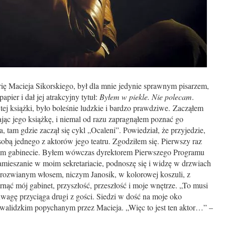
ię Macieja Sikorskiego, był dla mnie jedynie sprawnym pisarzem,
apier i dał jej atrakcyjny tytuł:
Byłem w piekle. Nie polecam
.
tej książki, było boleśnie ludzkie i bardzo prawdziwe. Zacząłem
ając jego książkę, i niemal od razu zapragnąłem poznać go
a, tam gdzie zaczął się cykl „Ocaleni”. Powiedział, że przyjedzie,
sobą jednego z aktorów jego teatru. Zgodziłem się. Pierwszy raz
im gabinecie. Byłem wówczas dyrektorem Pierwszego Programu
amieszanie w moim sekretariacie, podnoszę się i widzę w drzwiach
 rozwianym włosem, niczym Janosik, w kolorowej koszuli, z
rnąć mój gabinet, przyszłość, przeszłość i moje wnętrze. „To musi
wagę przyciąga drugi z gości. Siedzi w dość na moje oko
walidzkim popychanym przez Macieja. „Więc to jest ten aktor…” –