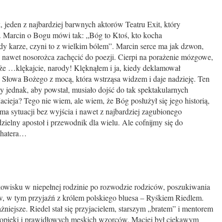
 jeden z najbardziej barwnych aktorów Teatru Exit, który
a. Marcin o Bogu mówi tak: „Bóg to Ktoś, kto kocha
 karze, czyni to z wielkim bólem”. Marcin serce ma jak dzwon,
fi nawet nosorożca zachęcić do poezji. Cierpi na porażenie mózgowe,
, że …klękajcie, narody! Klęknąłem i ja, kiedy deklamował
e Słowa Bożego z mocą, która wstrząsa widzem i daje nadzieję. Ten
zy jednak, aby powstał, musiało dojść do tak spektakularnych
cieja? Tego nie wiem, ale wiem, że Bóg posłużył się jego historią,
ma sytuacji bez wyjścia i nawet z najbardziej zagubionego
zielny apostoł i przewodnik dla wielu. Ale cofnijmy się do
ohatera…
okowisku w niepełnej rodzinie po rozwodzie rodziców, poszukiwania
, w tym przyjaźń z królem polskiego bluesa – Ryśkiem Riedlem.
żniejsze. Riedel stał się przyjacielem, starszym „bratem” i mentorem
opieki i prawidłowych męskich wzorców, Maciej był ciekawym