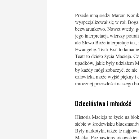
Przede mną siedzi Marcin Konik,
wyspecjalizował się w roli Bog
bezwarunkowo. Nawet wtedy, gdy
jego interpretacja wierszy potra
ale Słowo Boże interpretuje tak
Ewangelię. Teatr Exit to łamani
Teatr to dzieło życia Macieja. C
upadków, jakie były udziałem Ma
by każdy mógł zobaczyć, że nie 
człowieka może wyjść piękny i d
mrocznej przeszłości naszego b
Dzieciństwo i młodość
Historia Macieja to życie na bl
siebie w środowisku bluesmanów
Były narkotyki, także te najpowa
Maćka. Pozbawiony ojcowskiej 