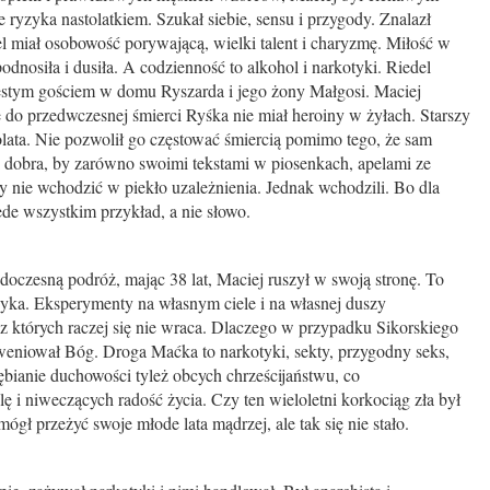
 ryzyka nastolatkiem. Szukał siebie, sensu i przygody. Znalazł
l miał osobowość porywającą, wielki talent i charyzmę. Miłość w
podnosiła i dusiła. A codzienność to alkohol i narkotyki. Riedel
 częstym gościem w domu Ryszarda i jego żony Małgosi. Maciej
e do przedwczesnej śmierci Ryśka nie miał heroiny w żyłach. Starszy
łolata. Nie pozwolił go częstować śmiercią pomimo tego, że sam
i i dobra, by zarówno swoimi tekstami w piosenkach, apelami ze
y nie wchodzić w piekło uzależnienia. Jednak wchodzili. Bo dla
ede wszystkim przykład, a nie słowo.
oczesną podróż, mając 38 lat, Maciej ruszył w swoją stronę. To
ka. Eksperymenty na własnym ciele i na własnej duszy
 których raczej się nie wraca. Dlaczego w przypadku Sikorskiego
rweniował Bóg. Droga Maćka to narkotyki, sekty, przygodny seks,
ębianie duchowości tyleż obcych chrześcijaństwu, co
ę i niweczących radość życia. Czy ten wieloletni korkociąg zła był
gł przeżyć swoje młode lata mądrzej, ale tak się nie stało.