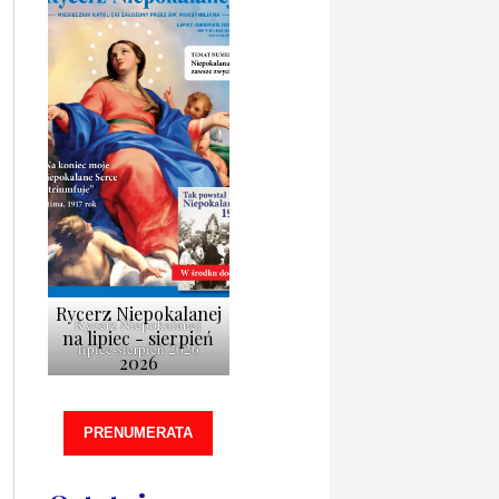
Rycerz Niepokalanej
Rycerz Niepokalanej
na lipiec - sierpień
lipiec-sierpień 2026
2026
PRENUMERATA