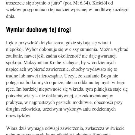
troszczcie się zbytnio o jutro” (por. Mt 6,34). Kościół od
wieków przypomina o tej nadziei wpisanej w modlitwę każdego
dnia.
Wymiar duchowy tej drogi
Lęk o przyszłość dotyka serca, gdzie stykają się wiara i
niepokój. Wybór dokonuje się w ciszy sumienia. Można wybrać
zaufanie, nawet jeśli żadna okoliczność nie daje gwarancji
spokoju. Maksymilian Kolbe zachęcał, by w codziennych
napięciach wybierać zawierzenie, choćby wydawało się to
trudne lub nawet nierozsądne. Uczył, że zaufanie Bogu nie
polega na braku myśli o jutrze, ale na oddaniu tej myśli w Jego
ręce. Im bardziej niepewność się wkrada, tym pilniejsza staje się
potrzeba wiary – nie deklaratywnej, ale zakorzenionej w
praktyce, w najprostszych gestach: modlitwie, obecności przy
drugim człowieku, uczciwym wykonywaniu codziennych
obowiązków.
Wiara dziś wymaga odwagi zawierzenia, zwłaszcza w świecie
pełnym sprzecznych komunikatów i obietnic. Szukanie