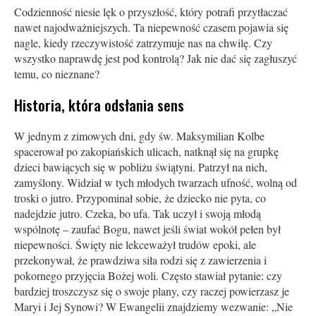
Codzienność niesie lęk o przyszłość, który potrafi przytłaczać
nawet najodważniejszych. Ta niepewność czasem pojawia się
nagle, kiedy rzeczywistość zatrzymuje nas na chwilę. Czy
wszystko naprawdę jest pod kontrolą? Jak nie dać się zagłuszyć
temu, co nieznane?
Historia, która odsłania sens
W jednym z zimowych dni, gdy św. Maksymilian Kolbe
spacerował po zakopiańskich ulicach, natknął się na grupkę
dzieci bawiących się w pobliżu świątyni. Patrzył na nich,
zamyślony. Widział w tych młodych twarzach ufność, wolną od
troski o jutro. Przypominał sobie, że dziecko nie pyta, co
nadejdzie jutro. Czeka, bo ufa. Tak uczył i swoją młodą
wspólnotę – zaufać Bogu, nawet jeśli świat wokół pełen był
niepewności. Święty nie lekceważył trudów epoki, ale
przekonywał, że prawdziwa siła rodzi się z zawierzenia i
pokornego przyjęcia Bożej woli. Często stawiał pytanie: czy
bardziej troszczysz się o swoje plany, czy raczej powierzasz je
Maryi i Jej Synowi? W Ewangelii znajdziemy wezwanie: „Nie