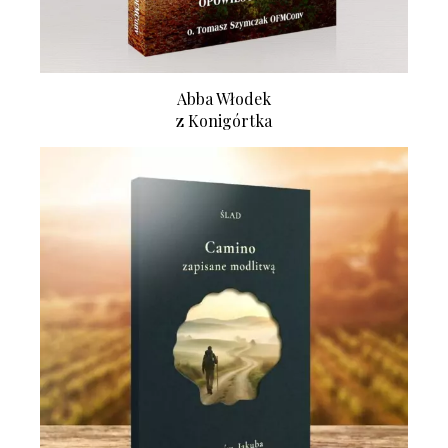
Abba Włodek
z Konigórtka