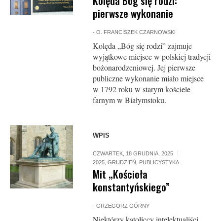
Kolęda Bóg się rodzi:
pierwsze wykonanie
-
O. FRANCISZEK CZARNOWSKI
Kolęda „Bóg się rodzi” zajmuje
wyjątkowe miejsce w polskiej tradycji
bożonarodzeniowej. Jej pierwsze
publiczne wykonanie miało miejsce
w 1792 roku w starym kościele
farnym w Białymstoku.
WPIS
CZWARTEK, 18 GRUDNIA, 2025
2025
,
GRUDZIEŃ
,
PUBLICYSTYKA
Mit „Kościoła
konstantyńskiego”
-
GRZEGORZ GÓRNY
Niektórzy katoliccy intelektualiści