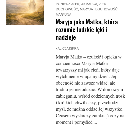
PONIEDZIAŁEK, 30 MARCA, 2026
DUCHOWOŚĆ
,
MARYJA I DUCHOWOŚĆ
MARYJNA
Maryja jako Matka, która
rozumie ludzkie lęki i
nadzieje
-
ALICJA ISKRA
Maryja Matka – czułość i opieka w
codzienności Maryja Matka
towarzyszy mi jak cień, który daje
wytchnienie w upalny dzień. Jej
obecność nie zawsze widać, ale
trudno jej nie odczuć. W domowym
zabieganiu, wśród codziennych trosk
i krótkich chwil ciszy, przychodzi
myśl, że można oddać Jej wszystko.
Czasem wystarczy zamknąć oczy na
moment i pomyśleć,...