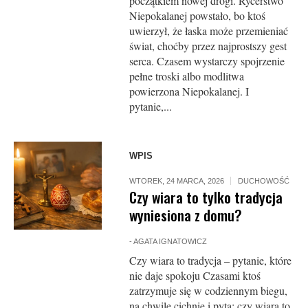
początkiem nowej drogi. Rycerstwo
Niepokalanej powstało, bo ktoś
uwierzył, że łaska może przemieniać
świat, choćby przez najprostszy gest
serca. Czasem wystarczy spojrzenie
pełne troski albo modlitwa
powierzona Niepokalanej. I
pytanie,...
WPIS
WTOREK, 24 MARCA, 2026
DUCHOWOŚĆ
Czy wiara to tylko tradycja
wyniesiona z domu?
-
AGATA IGNATOWICZ
Czy wiara to tradycja – pytanie, które
nie daje spokoju Czasami ktoś
zatrzymuje się w codziennym biegu,
na chwilę cichnie i pyta: czy wiara to