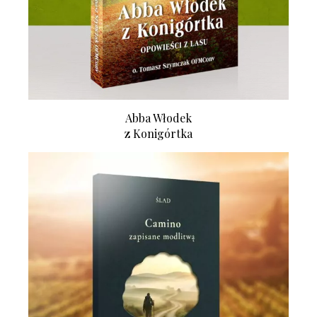
Abba Włodek
z Konigórtka