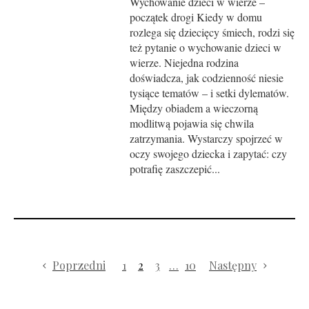
Wychowanie dzieci w wierze –
początek drogi Kiedy w domu
rozlega się dziecięcy śmiech, rodzi się
też pytanie o wychowanie dzieci w
wierze. Niejedna rodzina
doświadcza, jak codzienność niesie
tysiące tematów – i setki dylematów.
Między obiadem a wieczorną
modlitwą pojawia się chwila
zatrzymania. Wystarczy spojrzeć w
oczy swojego dziecka i zapytać: czy
potrafię zaszczepić...
Poprzedni
1
2
3
…
10
Następny