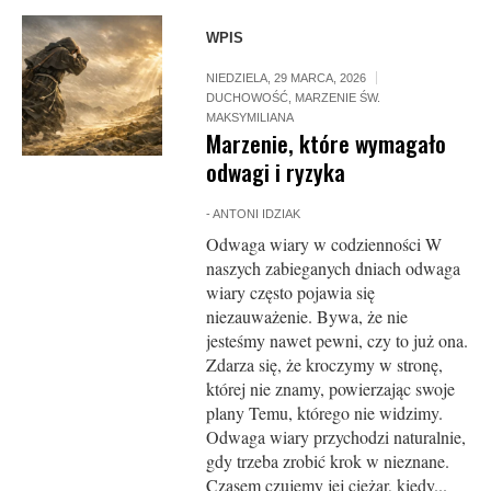
WPIS
NIEDZIELA, 29 MARCA, 2026
DUCHOWOŚĆ
,
MARZENIE ŚW.
MAKSYMILIANA
Marzenie, które wymagało
odwagi i ryzyka
-
ANTONI IDZIAK
Odwaga wiary w codzienności W
naszych zabieganych dniach odwaga
wiary często pojawia się
niezauważenie. Bywa, że nie
jesteśmy nawet pewni, czy to już ona.
Zdarza się, że kroczymy w stronę,
której nie znamy, powierzając swoje
plany Temu, którego nie widzimy.
Odwaga wiary przychodzi naturalnie,
gdy trzeba zrobić krok w nieznane.
Czasem czujemy jej ciężar, kiedy...