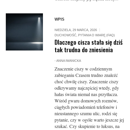
WPIS
NIEDZIELA, 29 MARCA, 2026
DUCHOWOŚĆ
,
PYTANIA O WIARĘ (FAQ)
Dlaczego cisza stała się dziś
tak trudna do zniesienia
-
ANNA IWANICKA
Znaczenie ciszy w codziennym
zabieganiu Czasem trudno znaleźć
choć chwilę ciszy. Znaczenie ciszy
odkrywamy najczęściej wtedy, gdy
hałas świata niemal nas przytłacza.
Wśród gwaru domowych rozmów,
ciągłych powiadomień telefonów i
nieustannego szumu ulic, rodzi się
pytanie, czy w ogóle warto jeszcze jej
szukać. Czy skupienie to luksus, na