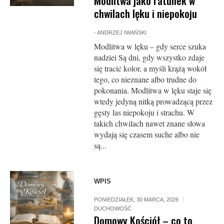
Modlitwa jako ratunek w
chwilach lęku i niepokoju
-
ANDRZEJ IWAŃSKI
Modlitwa w lęku – gdy serce szuka
nadziei Są dni, gdy wszystko zdaje
się tracić kolor, a myśli krążą wokół
tego, co nieznane albo trudne do
pokonania. Modlitwa w lęku staje się
wtedy jedyną nitką prowadzącą przez
gęsty las niepokoju i strachu. W
takich chwilach nawet znane słowa
wydają się czasem suche albo nie
są...
WPIS
PONIEDZIAŁEK, 30 MARCA, 2026
DUCHOWOŚĆ
Domowy Kościół – co to