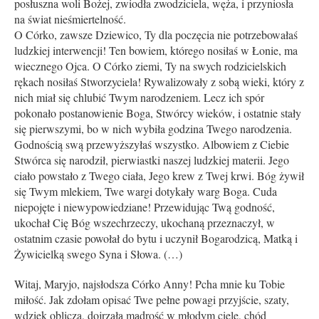
posłuszna woli Bożej, zwiodła zwo­dziciela, węża, i przyniosła
na świat nieśmiertelność.
O Córko, zawsze Dziewico, Ty dla poczęcia nie potrzebowałaś
ludzkiej interwencji! Ten bowiem, którego nosiłaś w Łonie, ma
wiecznego Ojca. O Córko ziemi, Ty na swych rodzicielskich
rękach nosiłaś Stworzyciela! Rywalizowały z sobą wieki, który z
nich miał się chlubić Twym narodzeniem. Lecz ich spór
pokonało postanowienie Boga, Stwórcy wieków, i ostatnie stały
się pierwszymi, bo w nich wybiła godzina Twego narodzenia.
Godnością swą przewyższyłaś wszystko. Albowiem z Ciebie
Stwórca się narodził, pierwiastki naszej ludzkiej materii. Jego
ciało powstało z Twego ciała, Jego krew z Twej krwi. Bóg żywił
się Twym mlekiem, Twe wargi dotykały warg Boga. Cuda
niepojęte i niewypowiedziane! Przewidując Twą godność,
ukochał Cię Bóg wszechrzeczy, ukochaną przeznaczył, w
ostatnim czasie powołał do bytu i uczynił Bogarodzicą, Matką i
Żywicielką swego Syna i Słowa. (…)
Witaj, Maryjo, najsłodsza Córko Anny! Pcha mnie ku Tobie
miłość. Jak zdołam opisać Twe pełne powagi przyjście, szaty,
wdzięk oblicza, dojrzałą mądrość w młodym ciele, chód