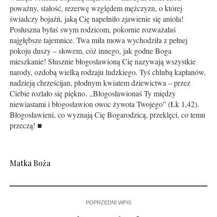
poważny, stałość, rezerwę względem mężczyzn, o której
świadczy bojaźń, jaką Cię napełniło zjawienie się anioła!
Posłuszna byłaś swym rodzicom, pokornie rozważałaś
najgłębsze tajemnice. Twa miła mowa wychodziła z pełnej
pokoju duszy – słowem, cóż innego, jak godne Boga
mieszkanie! Słusznie błogosławioną Cię nazywają wszystkie
narody, ozdobą wielką rodzaju ludzkiego. Tyś chlubą kapłanów,
nadzieją chrześcijan, płodnym kwiatem dziewictwa – przez
Ciebie rozlało się piękno. ,,Błogosławionaś Ty między
niewiastami i błogosławion owoc żywota Twojego” (Łk 1,42).
Błogosławieni, co wyznają Cię Bogarodzicą, przeklęci, co temu
przeczą! ■
Matka Boża
POPRZEDNI WPIS