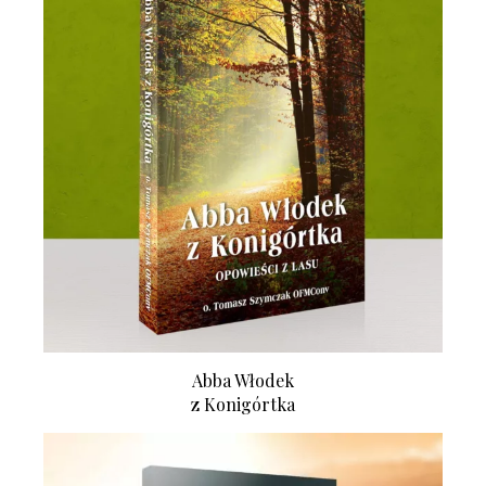
Abba Włodek
z Konigórtka