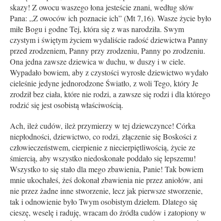
skazy! Z owocu waszego łona jesteście znani, według słów
Pana: ,,Z owoców ich poznacie ich” (Mt 7,16). Wasze życie było
miłe Bogu i godne Tej, która się z was narodziła. Swym
czystym i świętym życiem wydaliście radość dziewictwa Panny
przed zrodzeniem, Panny przy zrodzeniu, Panny po zrodzeniu.
Ona jedna zawsze dziewica w duchu, w duszy i w ciele.
Wypadało bowiem, aby z czystości wyrosłe dziewictwo wydało
cieleśnie jedyne jednorodzone Światło, z woli Tego, który Je
zrodził bez ciała, które nie rodzi, a zawsze się rodzi i dla którego
rodzić się jest osobistą właściwością.
Ach, ileż cudów, ileż przymierzy w tej dziewczynce! Córka
niepłodności, dziewictwo, co rodzi, złączenie się Boskości z
człowieczeństwem, cierpienie z niecierpiętliwością, życie ze
śmiercią, aby wszystko niedoskonałe poddało się lepszemu!
Wszystko to się stało dla mego zbawienia, Panie! Tak bowiem
mnie ukochałeś, żeś dokonał zbawienia nie przez aniołów, ani
nie przez żadne inne stworzenie, lecz jak pierwsze stworzenie,
tak i odnowienie było Twym osobistym dziełem. Dlatego się
cieszę, weselę i raduję, wracam do źródła cudów i zatopiony w