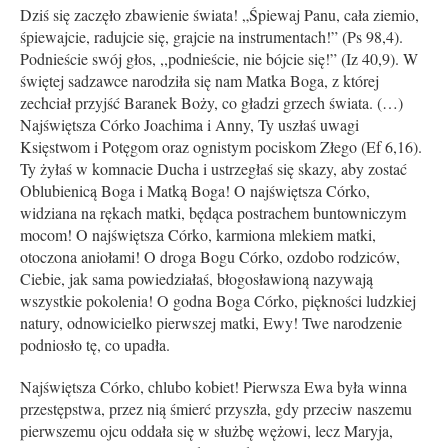
Dziś się zaczęło zbawienie świata! „Śpiewaj Panu, cała ziemio,
śpiewajcie, radujcie się, grajcie na instrumentach!” (Ps 98,4).
Podnieście swój głos, ,,podnieście, nie bójcie się!” (Iz 40,9). W
świętej sadzawce narodziła się nam Matka Boga, z której
zechciał przyjść Baranek Boży, co gładzi grzech świata. (…)
Najświętsza Córko Joachima i Anny, Ty uszłaś uwagi
Księstwom i Potęgom oraz ognistym pociskom Złego (Ef 6,16).
Ty żyłaś w komnacie Ducha i ustrzegłaś się skazy, aby zostać
Oblubienicą Boga i Matką Boga! O najświętsza Córko,
widziana na rękach matki, będąca postrachem buntowniczym
mocom! O najświętsza Córko, karmiona mlekiem matki,
otoczona aniołami! O droga Bogu Córko, ozdobo rodziców,
Ciebie, jak sama powiedziałaś, błogosławioną nazywają
wszystkie pokolenia! O godna Boga Córko, piękności ludzkiej
natury, odnowicielko pierwszej matki, Ewy! Twe narodzenie
podniosło tę, co upadła.
Najświętsza Córko, chlubo kobiet! Pierwsza Ewa była winna
przestępstwa, przez nią śmierć przyszła, gdy przeciw naszemu
pierwszemu ojcu oddała się w służbę wężowi, lecz Maryja,