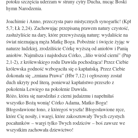
potoku szczęścia uderzam w struny cytry Ducha, nucąc Boski
hymn Narodzenia.
Joachimie i Anno, przeczysta paro mistycznych synogarlic! (Kpł
5,7; Łk 2,24). Zachowując przepisaną prawem natury czystość,
zasłużyliście na dary, które przewyższają naturę: wydaliście na
świat nieznającą męża Matkę Boga. Pobożnie i święcie żyjąc w
naturze ludzkiej, zrodziliście Córkę wyższą od aniołów i Panią
aniołów. Najmilsza i najsłodsza Córko, ,,lilio wśród cierni” (Pnp
2,1-2), z królewskiego rodu Dawida pochodząca! Przez Ciebie
królewska godność wzbogaciła się o kapłańską. Przez Ciebie
dokonała się ,,zmiana Prawa” (Hbr 7,12) i ogłoszony został
duch ukryty pod literą, ponieważ kapłaństwo przeszło z
pokolenia Lewiego na pokolenie Dawida.
Różo, która się narodziłaś z cierni judaizmu i napełniłaś
wszystko Bożą wonią! Córko Adama, Matko Boga!
Błogosławione łono, z któregoś wyszła! Błogosławione ręce,
które Cię nosiły, i wargi, które zakosztowały Twych czystych
pocałunków – wargi tylko Twych rodziców – boś zawsze we
wszystkim zachowała dziewictwo!