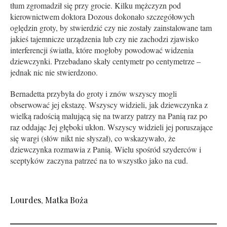
tłum zgromadził się przy grocie. Kilku mężczyzn pod
kierownictwem doktora Dozous dokonało szczegółowych
oględzin groty, by stwierdzić czy nie zostały zainstalowane tam
jakieś tajemnicze urządzenia lub czy nie zachodzi zjawisko
interferencji światła, które mogłoby powodować widzenia
dziewczynki. Przebadano skały centymetr po centymetrze –
jednak nic nie stwierdzono.
Bernadetta przybyła do groty i znów wszyscy mogli
obserwować jej ekstazę. Wszyscy widzieli, jak dziewczynka z
wielką radością malującą się na twarzy patrzy na Panią raz po
raz oddając Jej głęboki ukłon. Wszyscy widzieli jej poruszające
się wargi (słów nikt nie słyszał), co wskazywało, że
dziewczynka rozmawia z Panią. Wielu spośród szyderców i
sceptyków zaczyna patrzeć na to wszystko jako na cud.
Lourdes
,
Matka Boża