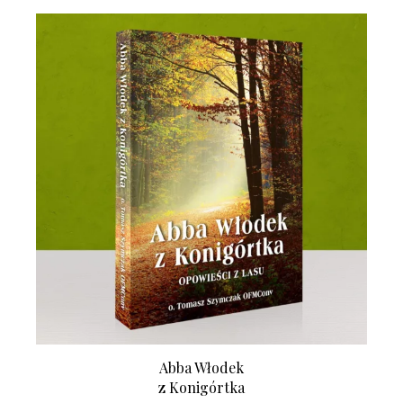
Abba Włodek
z Konigórtka