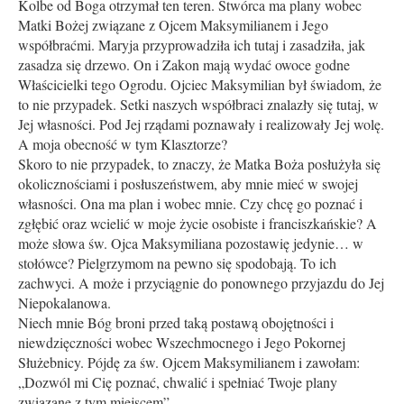
Kolbe od Boga otrzymał ten teren. Stwórca ma plany wobec
Matki Bożej związane z Ojcem Maksymilianem i Jego
współbraćmi. Maryja przyprowadziła ich tutaj i zasadziła, jak
zasadza się drzewo. On i Zakon mają wydać owoce godne
Właścicielki tego Ogrodu. Ojciec Maksymilian był świadom, że
to nie przypadek. Setki naszych współbraci znalazły się tutaj, w
Jej własności. Pod Jej rządami poznawały i realizowały Jej wolę.
A moja obecność w tym Klasztorze?
Skoro to nie przypadek, to znaczy, że Matka Boża posłużyła się
okolicznościami i posłuszeństwem, aby mnie mieć w swojej
własności. Ona ma plan i wobec mnie. Czy chcę go poznać i
zgłębić oraz wcielić w moje życie osobiste i franciszkańskie? A
może słowa św. Ojca Maksymiliana pozostawię jedynie… w
stołówce? Pielgrzymom na pewno się spodobają. To ich
zachwyci. A może i przyciągnie do ponownego przyjazdu do Jej
Niepokalanowa.
Niech mnie Bóg broni przed taką postawą obojętności i
niewdzięczności wobec Wszechmocnego i Jego Pokornej
Służebnicy. Pójdę za św. Ojcem Maksymilianem i zawołam:
„Dozwól mi Cię poznać, chwalić i spełniać Twoje plany
związane z tym miejscem”.