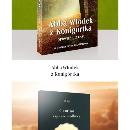
Abba Włodek
z Konigórtka