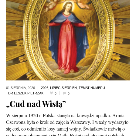
01 SIERPNIA,
2026
2026
,
LIPIEC-SIERPIEŃ
,
TEMAT NUMERU
0
0
„Cud nad Wisłą”
W sierpniu 1920 r. Polska stanęła na krawędzi upadku. Armia
Czerwona była o krok od zajęcia Warszawy. I wtedy wydarzyło
się coś, co odmieniło losy tamtej wojny. Świadkowie mówią o
cudownym objawieniu się Matki Bożej nad głowami polskich