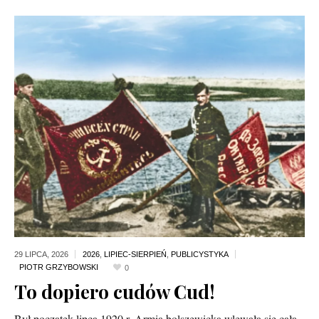
29 LIPCA,
2026
2026
,
LIPIEC-SIERPIEŃ
,
PUBLICYSTYKA
0
To dopiero cudów Cud!
Był początek lipca 1920 r. Armia bolszewicka wlewała się całą