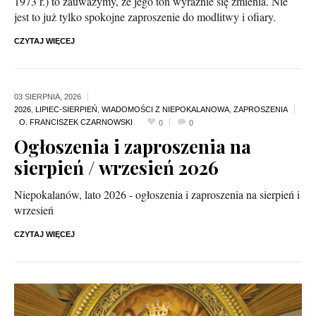
1973 r.) to zauważymy, że jego ton wyraźnie się zmienia. Nie
jest to już tylko spokojne zaproszenie do modlitwy i ofiary.
CZYTAJ WIĘCEJ
03 SIERPNIA,
2026
2026
,
LIPIEC-SIERPIEŃ
,
WIADOMOŚCI Z NIEPOKALANOWA
,
ZAPROSZENIA
0
0
Ogłoszenia i zaproszenia na
sierpień / wrzesień 2026
Niepokalanów, lato 2026 - ogłoszenia i zaproszenia na sierpień i
wrzesień
CZYTAJ WIĘCEJ