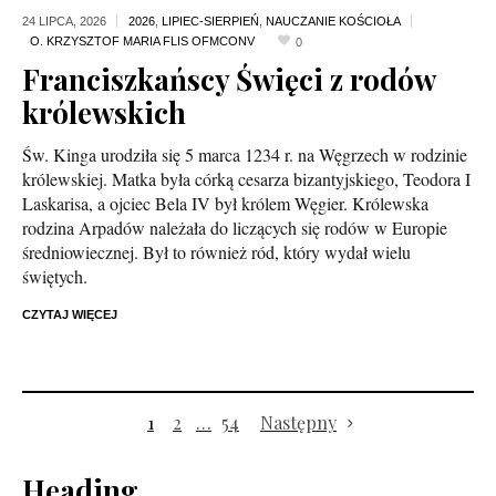
24 LIPCA,
2026
2026
,
LIPIEC-SIERPIEŃ
,
NAUCZANIE KOŚCIOŁA
0
Franciszkańscy Święci z rodów
królewskich
Św. Kinga urodziła się 5 marca 1234 r. na Węgrzech w rodzinie
królewskiej. Matka była córką cesarza bizantyjskiego, Teodora I
Laskarisa, a ojciec Bela IV był królem Węgier. Królewska
rodzina Arpadów należała do liczących się rodów w Europie
średniowiecznej. Był to również ród, który wydał wielu
świętych.
CZYTAJ WIĘCEJ
1
2
…
54
Następny
Heading